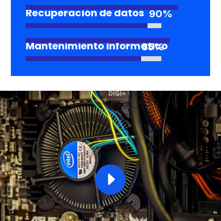
Recuperación de datos
90%
90%
Mantenimiento informático
85%
85%
E