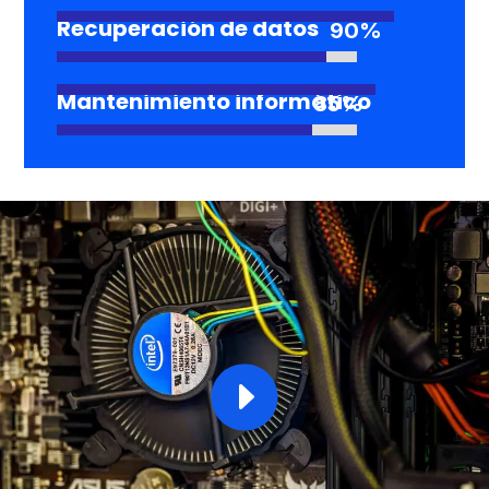
Recuperación de datos
90%
90%
Mantenimiento informático
85%
85%
E