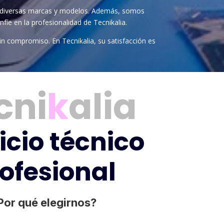
diversas marcas y modelos. Además, somos
fíe en la profesionalidad de Tecnikalia.
in compromiso. En Tecnikalia, su satisfacción es
cni
k
alia
icio técnico
ofesional
Por qué elegirnos?