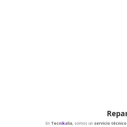
Repar
En
Tecni
k
alia
, somos un
servicio técnic