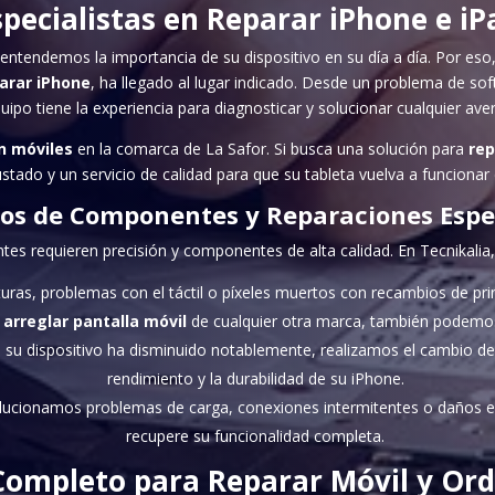
specialistas en
Reparar iPhone
e iP
entendemos la importancia de su dispositivo en su día a día. Por eso
arar iPhone
, ha llegado al lugar indicado. Desde un problema de 
uipo tiene la experiencia para diagnosticar y solucionar cualquier aver
n móviles
en la comarca de La Safor. Si busca una solución para
rep
tado y un servicio de calidad para que su tableta vuelva a funcionar
os de Componentes y Reparaciones Espec
tes requieren precisión y componentes de alta calidad. En Tecnikalia
uras, problemas con el táctil o píxeles muertos con recambios de primer
a
arreglar pantalla móvil
de cualquier otra marca, también podemos
e su dispositivo ha disminuido notablemente, realizamos el cambio d
rendimiento y la durabilidad de su iPhone.
olucionamos problemas de carga, conexiones intermitentes o daños en 
recupere su funcionalidad completa.
 Completo para
Reparar Móvil
y Ord