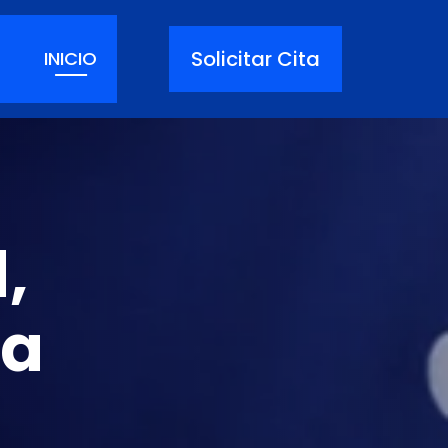
Solicitar Cita
INICIO
,
ia