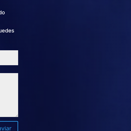
do
puedes
nviar