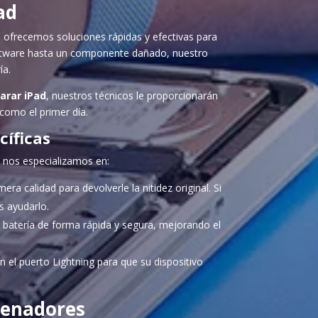
ad
, ofrecemos soluciones rápidas y efectivas para
software hasta un componente dañado, nuestro
ía.
arar iPad
, nuestros técnicos le proporcionarán
 como el primer día.
íficas
, nos especializamos en:
a calidad para devolverle la nitidez original. Si
 ayudarlo.
e batería de forma rápida y segura, mejorando el
el puerto Lightning para que su dispositivo
enadores