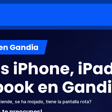
 en Gandia
 iPhone, iPad
book
en Gand
iende, se ha mojado, tiene la pantalla rota?
 te preocupes!