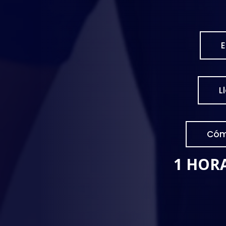
L
Cómo
1 HORA