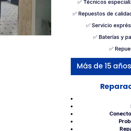
✅ Técnicos especial
✅ Repuestos de calidad
✅ Servicio expré
✅ Baterías y p
✅ Repues
Más de 15 años
Reparac
Conector
Prob
Repa