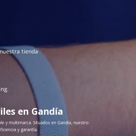
nuestra tienda
ing.
iles en Gandía
ple y multimarca. Situados en Gandía, nuestro
iciencia y garantía.